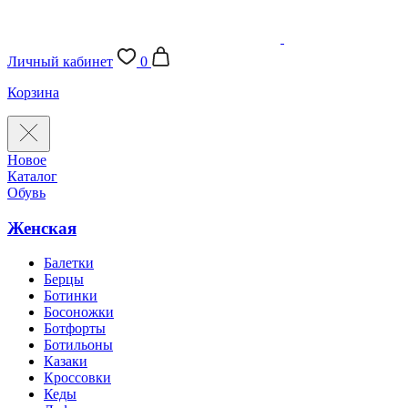
Личный кабинет
0
Корзина
Новое
Каталог
Обувь
Женская
Балетки
Берцы
Ботинки
Босоножки
Ботфорты
Ботильоны
Казаки
Кроссовки
Кеды