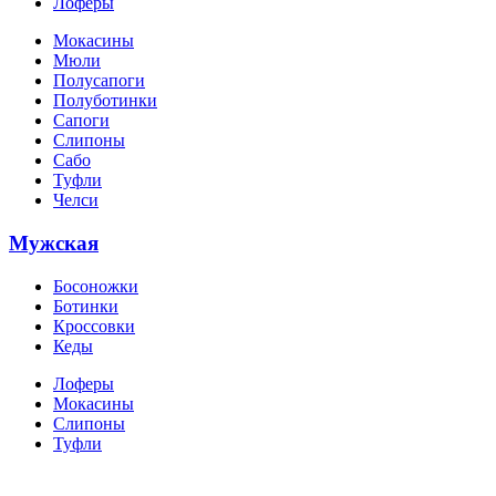
Лоферы
Мокасины
Мюли
Полусапоги
Полуботинки
Сапоги
Слипоны
Сабо
Туфли
Челси
Мужская
Босоножки
Ботинки
Кроссовки
Кеды
Лоферы
Мокасины
Слипоны
Туфли