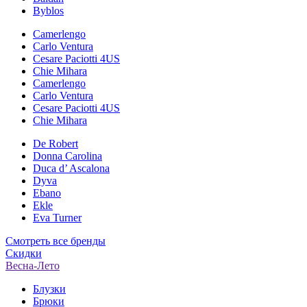
Byblos
Camerlengo
Carlo Ventura
Cesare Paciotti 4US
Chie Mihara
Camerlengo
Carlo Ventura
Cesare Paciotti 4US
Chie Mihara
De Robert
Donna Carolina
Duca d’ Ascalona
Dyva
Ebano
Ekle
Eva Turner
Смотреть все бренды
Скидки
Весна-Лето
Блузки
Брюки