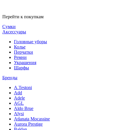
Перейти к покупкам
Сумки
Аксессуары
Головные уборы
Колье
Перчатки
Ремни
Украшения
Шарфы
Бренды
A.Testoni
Add
Adele
AGL
Aldo Brue
Alysi
Atlanata Mocassine
Aurora Prestige
Baldan