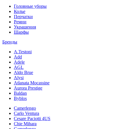
Головные уборы
Колье
Перчатки
Ремни
Украшения
Шарфы
Бренды
A.Testoni
Add
Adele
AGL
Aldo Brue
Alysi
Atlanata Mocassine
Aurora Prestige
Baldan
Byblos
Camerlengo
Carlo Ventura
Cesare Paciotti 4US
Chie Mihara
Camerlengo