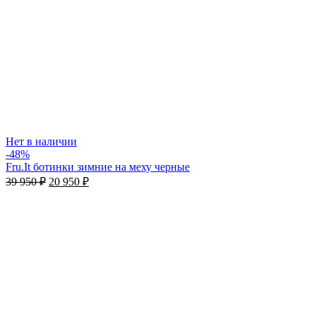
Нет в наличии
-48%
Fru.It ботинки зимние на меху черные
39 950
₽
20 950
₽