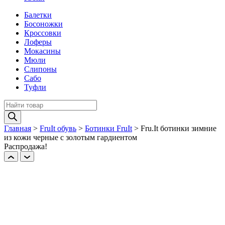
Балетки
Босоножки
Кроссовки
Лоферы
Мокасины
Мюли
Слипоны
Сабо
Туфли
Поиск
товаров
Главная
>
FruIt обувь
>
Ботинки FruIt
>
Fru.It ботинки зимние
из кожи черные с золотым гардиентом
Распродажа!