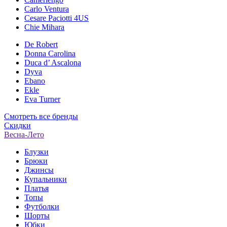
Carlo Ventura
Cesare Paciotti 4US
Chie Mihara
De Robert
Donna Carolina
Duca d’ Ascalona
Dyva
Ebano
Ekle
Eva Turner
Смотреть все бренды
Скидки
Весна-Лето
Блузки
Брюки
Джинсы
Купальники
Платья
Топы
Футболки
Шорты
Юбки