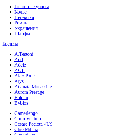
Головные уборы
Колье
Перчатки
Ремни
Украшения
Шарфы
Бренды
A.Testoni
Add
Adele
AGL
Aldo Brue
Alysi
Atlanata Mocassine
Aurora Prestige
Baldan
Byblos
Camerlengo
Carlo Ventura
Cesare Paciotti 4US
Chie Mihara
Camerlengo