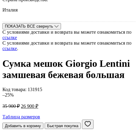
Италия
ПОКАЗАТЬ ВСЕ
свернуть
С условиями доставки и возврата вы можете ознакомиться по
ссылке
С условиями доставки и возврата вы можете ознакомиться по
ссылке
.
Сумка мешок Giorgio Lentini
замшевая бежевая большая
Код товара:
131915
–25%
Первоначальная
Текущая
35 900
₽
26 900
₽
цена
цена:
составляла
26
Таблица размеров
35
900 ₽.
Добавить в корзину
Быстрая покупка
900 ₽.