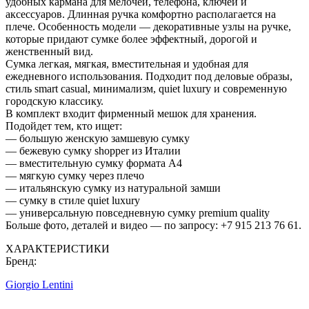
удобных кармана для мелочей, телефона, ключей и
аксессуаров. Длинная ручка комфортно располагается на
плече. Особенность модели — декоративные узлы на ручке,
которые придают сумке более эффектный, дорогой и
женственный вид.
Сумка легкая, мягкая, вместительная и удобная для
ежедневного использования. Подходит под деловые образы,
стиль smart casual, минимализм, quiet luxury и современную
городскую классику.
В комплект входит фирменный мешок для хранения.
Подойдет тем, кто ищет:
— большую женскую замшевую сумку
— бежевую сумку shopper из Италии
— вместительную сумку формата A4
— мягкую сумку через плечо
— итальянскую сумку из натуральной замши
— сумку в стиле quiet luxury
— универсальную повседневную сумку premium quality
Больше фото, деталей и видео — по запросу: +7 915 213 76 61.
ХАРАКТЕРИСТИКИ
Бренд:
Giorgio Lentini