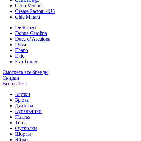
Carlo Ventura
Cesare Paciotti 4US
Chie Mihara
De Robert
Donna Carolina
Duca d’ Ascalona
Dyva
Ebano
Ekle
Eva Turner
Смотреть все бренды
Скидки
Весна-Лето
Блузки
Брюки
Джинсы
Купальники
Платья
Топы
Футболки
Шорты
Юбки