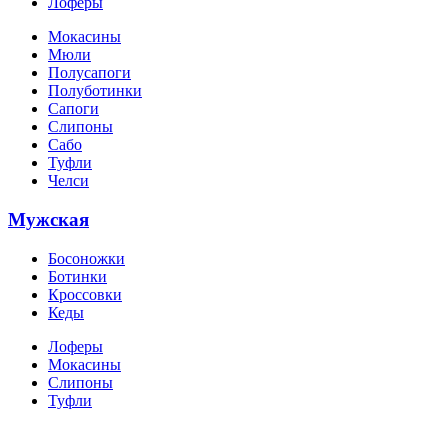
Лоферы
Мокасины
Мюли
Полусапоги
Полуботинки
Сапоги
Слипоны
Сабо
Туфли
Челси
Мужская
Босоножки
Ботинки
Кроссовки
Кеды
Лоферы
Мокасины
Слипоны
Туфли