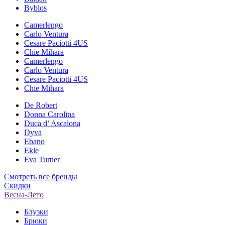
Byblos
Camerlengo
Carlo Ventura
Cesare Paciotti 4US
Chie Mihara
Camerlengo
Carlo Ventura
Cesare Paciotti 4US
Chie Mihara
De Robert
Donna Carolina
Duca d’ Ascalona
Dyva
Ebano
Ekle
Eva Turner
Смотреть все бренды
Скидки
Весна-Лето
Блузки
Брюки