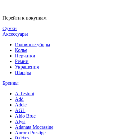
Перейти к покупкам
Сумки
Аксессуары
Головные уборы
Колье
Перчатки
Ремни
Украшения
Шарфы
Бренды
A.Testoni
Add
Adele
AGL
Aldo Brue
Alysi
Atlanata Mocassine
Aurora Prestige
Baldan