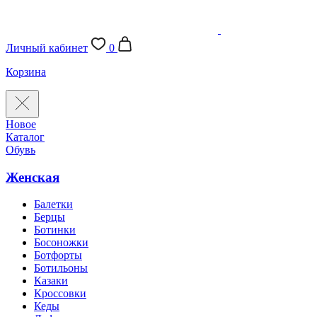
Личный кабинет
0
Корзина
Новое
Каталог
Обувь
Женская
Балетки
Берцы
Ботинки
Босоножки
Ботфорты
Ботильоны
Казаки
Кроссовки
Кеды