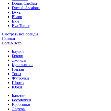
Donna Carolina
Duca d’ Ascalona
Dyva
Ebano
Ekle
Eva Turner
Смотреть все бренды
Скидки
Весна-Лето
Блузки
Брюки
Джинсы
Купальники
Платья
Топы
Футболки
Шорты
Юбки
Балетки
Босоножки
Кроссовки
Лоферы