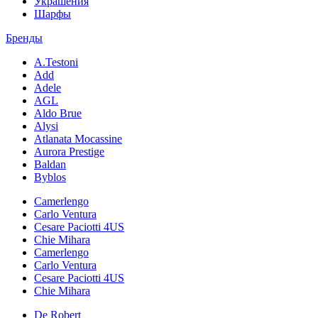
Украшения
Шарфы
Бренды
A.Testoni
Add
Adele
AGL
Aldo Brue
Alysi
Atlanata Mocassine
Aurora Prestige
Baldan
Byblos
Camerlengo
Carlo Ventura
Cesare Paciotti 4US
Chie Mihara
Camerlengo
Carlo Ventura
Cesare Paciotti 4US
Chie Mihara
De Robert