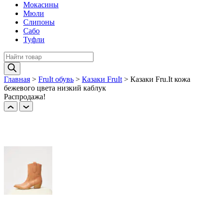
Мокасины
Мюли
Слипоны
Сабо
Туфли
Поиск
товаров
Главная
>
FruIt обувь
>
Казаки FruIt
>
Казаки Fru.It кожа
бежевого цвета низкий каблук
Распродажа!