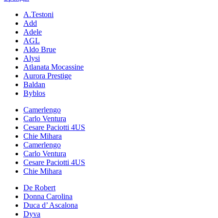
A.Testoni
Add
Adele
AGL
Aldo Brue
Alysi
Atlanata Mocassine
Aurora Prestige
Baldan
Byblos
Camerlengo
Carlo Ventura
Cesare Paciotti 4US
Chie Mihara
Camerlengo
Carlo Ventura
Cesare Paciotti 4US
Chie Mihara
De Robert
Donna Carolina
Duca d’ Ascalona
Dyva