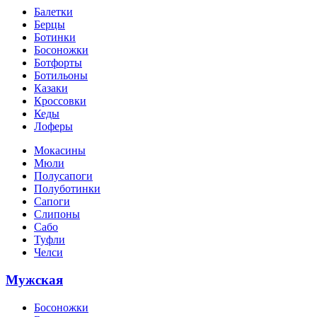
Балетки
Берцы
Ботинки
Босоножки
Ботфорты
Ботильоны
Казаки
Кроссовки
Кеды
Лоферы
Мокасины
Мюли
Полусапоги
Полуботинки
Сапоги
Слипоны
Сабо
Туфли
Челси
Мужская
Босоножки