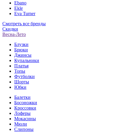
Ebano
Ekle
Eva Turner
Смотреть все бренды
Скидки
Весна-Лето
Блузки
Брюки
Джинсы
Купальники
Платья
Топы
Футболки
Шорты
Юбки
Балетки
Босоножки
Кроссовки
Лоферы
Мокасины
Мюли
Слипоны