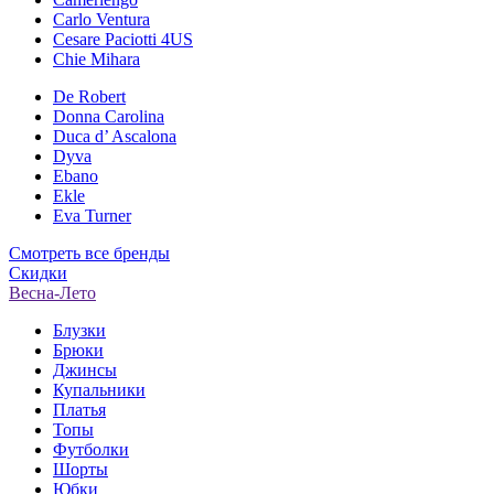
Carlo Ventura
Cesare Paciotti 4US
Chie Mihara
De Robert
Donna Carolina
Duca d’ Ascalona
Dyva
Ebano
Ekle
Eva Turner
Смотреть все бренды
Скидки
Весна-Лето
Блузки
Брюки
Джинсы
Купальники
Платья
Топы
Футболки
Шорты
Юбки