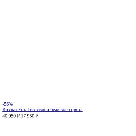
-56%
Казаки Fru.It из замши бежевого цвета
40 950
₽
17 950
₽