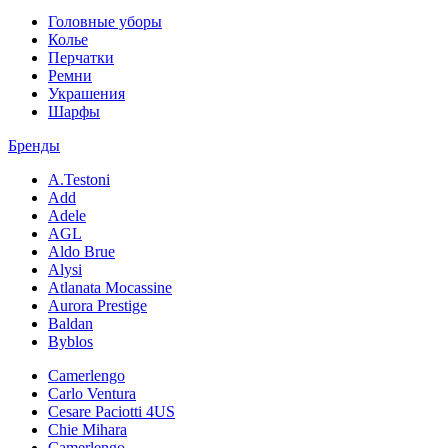
Головные уборы
Колье
Перчатки
Ремни
Украшения
Шарфы
Бренды
A.Testoni
Add
Adele
AGL
Aldo Brue
Alysi
Atlanata Mocassine
Aurora Prestige
Baldan
Byblos
Camerlengo
Carlo Ventura
Cesare Paciotti 4US
Chie Mihara
Camerlengo