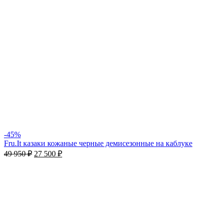
-45%
Fru.It казаки кожаные черные демисезонные на каблуке
49 950
₽
27 500
₽