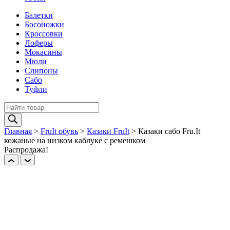
Балетки
Босоножки
Кроссовки
Лоферы
Мокасины
Мюли
Слипоны
Сабо
Туфли
Поиск
товаров
Главная
>
FruIt обувь
>
Казаки FruIt
>
Казаки сабо Fru.It
кожаные на низком каблуке с ремешком
Распродажа!