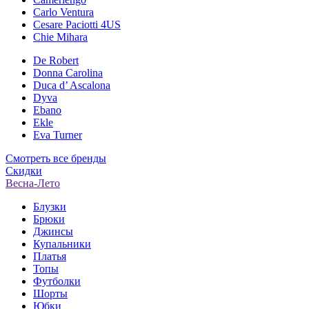
Carlo Ventura
Cesare Paciotti 4US
Chie Mihara
De Robert
Donna Carolina
Duca d’ Ascalona
Dyva
Ebano
Ekle
Eva Turner
Смотреть все бренды
Скидки
Весна-Лето
Блузки
Брюки
Джинсы
Купальники
Платья
Топы
Футболки
Шорты
Юбки