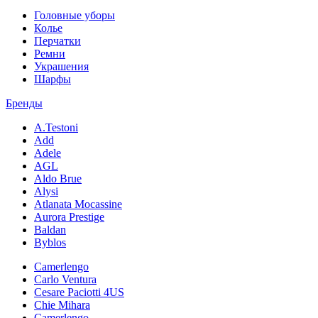
Головные уборы
Колье
Перчатки
Ремни
Украшения
Шарфы
Бренды
A.Testoni
Add
Adele
AGL
Aldo Brue
Alysi
Atlanata Mocassine
Aurora Prestige
Baldan
Byblos
Camerlengo
Carlo Ventura
Cesare Paciotti 4US
Chie Mihara
Camerlengo