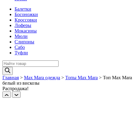
Балетки
Босоножки
Кроссовки
Лоферы
Мокасины
Мюли
Слипоны
Сабо
Туфли
Поиск
товаров
Главная
>
Max Mara одежда
>
Топы Max Mara
>
Топ Max Mara
белый из вискозы
Распродажа!