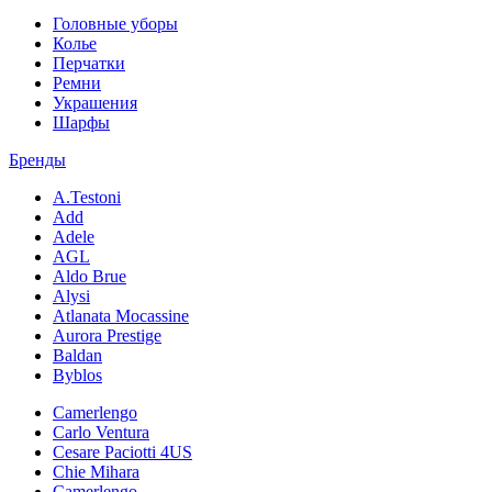
Головные уборы
Колье
Перчатки
Ремни
Украшения
Шарфы
Бренды
A.Testoni
Add
Adele
AGL
Aldo Brue
Alysi
Atlanata Mocassine
Aurora Prestige
Baldan
Byblos
Camerlengo
Carlo Ventura
Cesare Paciotti 4US
Chie Mihara
Camerlengo