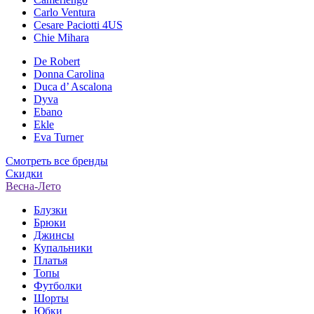
Carlo Ventura
Cesare Paciotti 4US
Chie Mihara
De Robert
Donna Carolina
Duca d’ Ascalona
Dyva
Ebano
Ekle
Eva Turner
Смотреть все бренды
Скидки
Весна-Лето
Блузки
Брюки
Джинсы
Купальники
Платья
Топы
Футболки
Шорты
Юбки