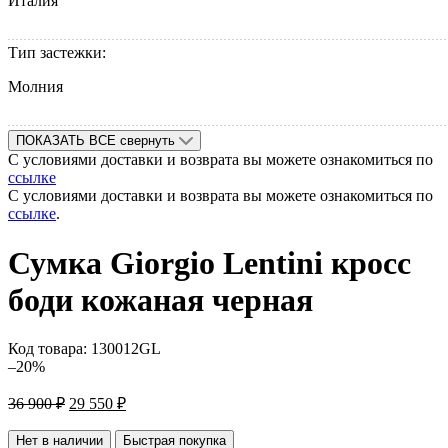
Италия
Тип застежки:
Молния
ПОКАЗАТЬ ВСЕ
свернуть
С условиями доставки и возврата вы можете ознакомиться по
ссылке
С условиями доставки и возврата вы можете ознакомиться по
ссылке
.
Сумка Giorgio Lentini кросс
боди кожаная черная
Код товара:
130012GL
–20%
Первоначальная
Текущая
36 900
₽
29 550
₽
цена
цена:
составляла
29
Нет в наличии
Быстрая покупка