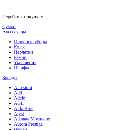
Перейти к покупкам
Сумки
Аксессуары
Головные уборы
Колье
Перчатки
Ремни
Украшения
Шарфы
Бренды
A.Testoni
Add
Adele
AGL
Aldo Brue
Alysi
Atlanata Mocassine
Aurora Prestige
Baldan