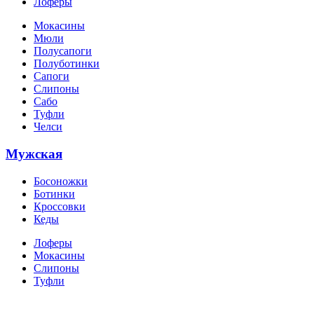
Лоферы
Мокасины
Мюли
Полусапоги
Полуботинки
Сапоги
Слипоны
Сабо
Туфли
Челси
Мужская
Босоножки
Ботинки
Кроссовки
Кеды
Лоферы
Мокасины
Слипоны
Туфли