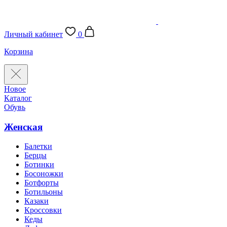
Личный кабинет
0
Корзина
Новое
Каталог
Обувь
Женская
Балетки
Берцы
Ботинки
Босоножки
Ботфорты
Ботильоны
Казаки
Кроссовки
Кеды