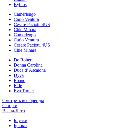
Byblos
Camerlengo
Carlo Ventura
Cesare Paciotti 4US
Chie Mihara
Camerlengo
Carlo Ventura
Cesare Paciotti 4US
Chie Mihara
De Robert
Donna Carolina
Duca d’ Ascalona
Dyva
Ebano
Ekle
Eva Turner
Смотреть все бренды
Скидки
Весна-Лето
Блузки
Брюки