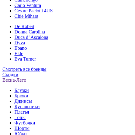
Carlo Ventura
Cesare Paciotti 4US
Chie Mihara
De Robert
Donna Carolina
Duca d’ Ascalona
Dyva
Ebano
Ekle
Eva Turner
Смотреть все бренды
Скидки
Весна-Лето
Блузки
Брюки
Джинсы
Купальники
Платья
Топы
Футболки
Шорты
Юбки