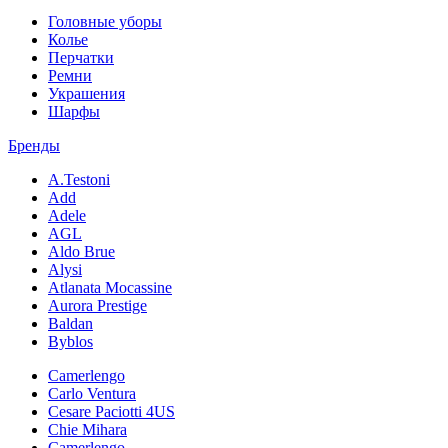
Головные уборы
Колье
Перчатки
Ремни
Украшения
Шарфы
Бренды
A.Testoni
Add
Adele
AGL
Aldo Brue
Alysi
Atlanata Mocassine
Aurora Prestige
Baldan
Byblos
Camerlengo
Carlo Ventura
Cesare Paciotti 4US
Chie Mihara
Camerlengo