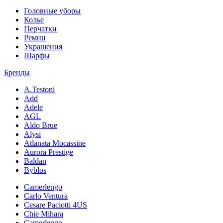
Головные уборы
Колье
Перчатки
Ремни
Украшения
Шарфы
Бренды
A.Testoni
Add
Adele
AGL
Aldo Brue
Alysi
Atlanata Mocassine
Aurora Prestige
Baldan
Byblos
Camerlengo
Carlo Ventura
Cesare Paciotti 4US
Chie Mihara
Camerlengo