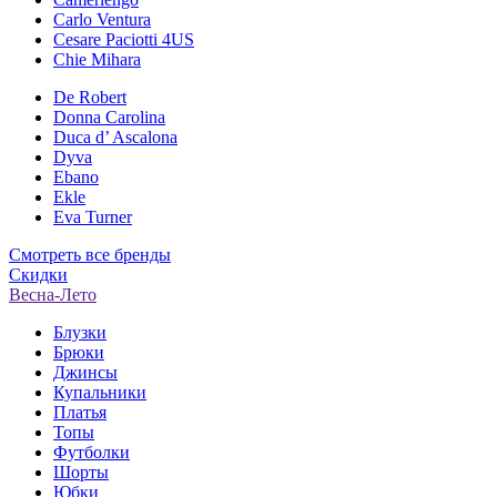
Carlo Ventura
Cesare Paciotti 4US
Chie Mihara
De Robert
Donna Carolina
Duca d’ Ascalona
Dyva
Ebano
Ekle
Eva Turner
Смотреть все бренды
Скидки
Весна-Лето
Блузки
Брюки
Джинсы
Купальники
Платья
Топы
Футболки
Шорты
Юбки