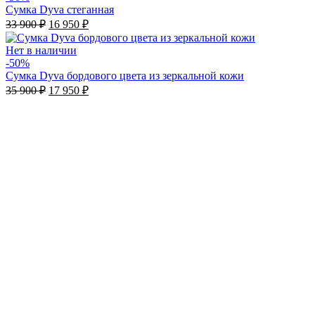
39
950 ₽.
Сумка Dyva стеганная
900 ₽.
Первоначальная
Текущая
33 900
₽
16 950
₽
цена
цена:
составляла
16
Нет в наличии
33
950 ₽.
-50%
900 ₽.
Сумка Dyva бордового цвета из зеркальной кожи
Первоначальная
Текущая
35 900
₽
17 950
₽
цена
цена:
составляла
17
35
950 ₽.
900 ₽.