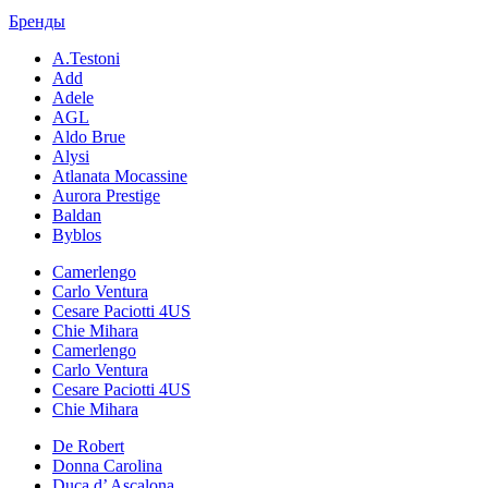
Бренды
A.Testoni
Add
Adele
AGL
Aldo Brue
Alysi
Atlanata Mocassine
Aurora Prestige
Baldan
Byblos
Camerlengo
Carlo Ventura
Cesare Paciotti 4US
Chie Mihara
Camerlengo
Carlo Ventura
Cesare Paciotti 4US
Chie Mihara
De Robert
Donna Carolina
Duca d’ Ascalona