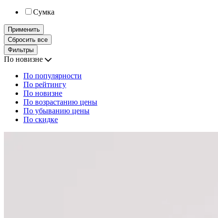
Сумка
Применить
Сбросить все
Фильтры
По новизне
По популярности
По рейтингу
По новизне
По возрастанию цены
По убыванию цены
По скидке