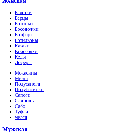
Женская
Балетки
Берцы
Ботинки
Босоножки
Ботфорты
Ботильоны
Казаки
Кроссовки
Кеды
Лоферы
Мокасины
Мюли
Полусапоги
Полуботинки
Сапоги
Слипоны
Сабо
Туфли
Челси
Мужская