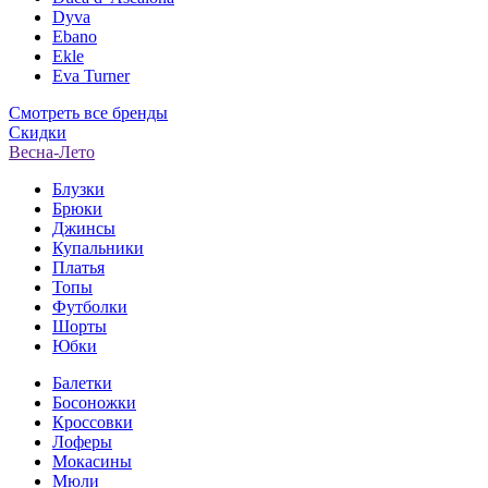
Dyva
Ebano
Ekle
Eva Turner
Смотреть все бренды
Скидки
Весна-Лето
Блузки
Брюки
Джинсы
Купальники
Платья
Топы
Футболки
Шорты
Юбки
Балетки
Босоножки
Кроссовки
Лоферы
Мокасины
Мюли