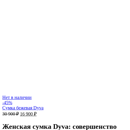
Нет в наличии
-45%
Сумка бежевая Dyva
Первоначальная
Текущая
30 900
₽
16 900
₽
цена
цена:
составляла
16
Женская сумка Dyva: совершенство
30
900 ₽.