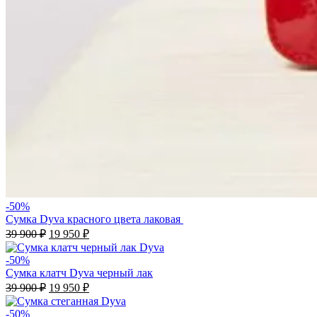
-50%
Сумка Dyva красного цвета лаковая
Первоначальная
Текущая
39 900
₽
19 950
₽
цена
цена:
составляла
19
-50%
39
950 ₽.
Сумка клатч Dyva черный лак
900 ₽.
Первоначальная
Текущая
39 900
₽
19 950
₽
цена
цена:
составляла
19
-50%