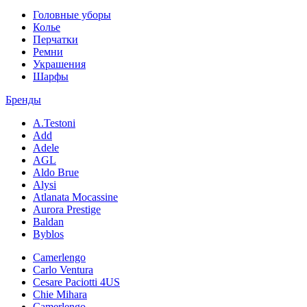
Головные уборы
Колье
Перчатки
Ремни
Украшения
Шарфы
Бренды
A.Testoni
Add
Adele
AGL
Aldo Brue
Alysi
Atlanata Mocassine
Aurora Prestige
Baldan
Byblos
Camerlengo
Carlo Ventura
Cesare Paciotti 4US
Chie Mihara
Camerlengo