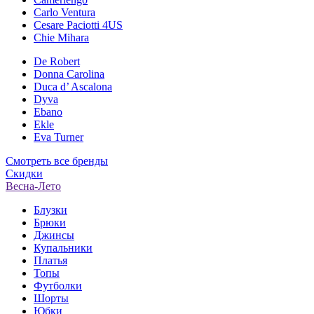
Carlo Ventura
Cesare Paciotti 4US
Chie Mihara
De Robert
Donna Carolina
Duca d’ Ascalona
Dyva
Ebano
Ekle
Eva Turner
Смотреть все бренды
Скидки
Весна-Лето
Блузки
Брюки
Джинсы
Купальники
Платья
Топы
Футболки
Шорты
Юбки