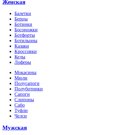
Женская
Балетки
Берцы
Ботинки
Босоножки
Ботфорты
Ботильоны
Казаки
Кроссовки
Кеды
Лоферы
Мокасины
Мюли
Полусапоги
Полуботинки
Сапоги
Слипоны
Сабо
Туфли
Челси
Мужская