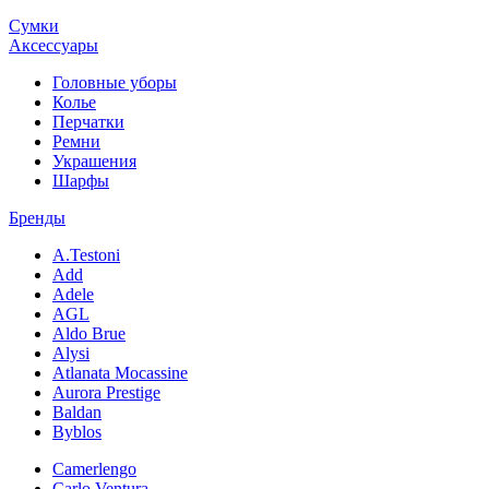
Сумки
Аксессуары
Головные уборы
Колье
Перчатки
Ремни
Украшения
Шарфы
Бренды
A.Testoni
Add
Adele
AGL
Aldo Brue
Alysi
Atlanata Mocassine
Aurora Prestige
Baldan
Byblos
Camerlengo
Carlo Ventura