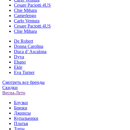
Cesare Paciotti 4US
Chie Mihara
Camerlengo
Carlo Ventura
Cesare Paciotti 4US
Chie Mihara
De Robert
Donna Carolina
Duca d’ Ascalona
Dyva
Ebano
Ekle
Eva Turner
Смотреть все бренды
Скидки
Весна-Лето
Блузки
Брюки
Джинсы
Купальники
Платья
Топы