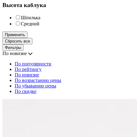
Высота каблука
Шпилька
Средний
Применить
Сбросить все
Фильтры
По новизне
По популярности
По рейтингу
По новизне
По возрастанию цены
По убыванию цены
По скидке