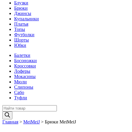
Блузки
Брюки
Джинсы
Купальники
Платья
Топы
Футболки
Шорты
Юбки
Балетки
Босоножки
Кроссовки
Лоферы
Мокасины
Мюли
Слипоны
Сабо
Туфли
Поиск
товаров
Главная
>
MeiMeiJ
>
Брюки MeiMeiJ