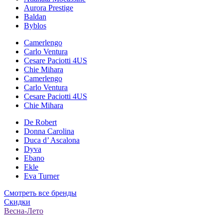
Aurora Prestige
Baldan
Byblos
Camerlengo
Carlo Ventura
Cesare Paciotti 4US
Chie Mihara
Camerlengo
Carlo Ventura
Cesare Paciotti 4US
Chie Mihara
De Robert
Donna Carolina
Duca d’ Ascalona
Dyva
Ebano
Ekle
Eva Turner
Смотреть все бренды
Скидки
Весна-Лето