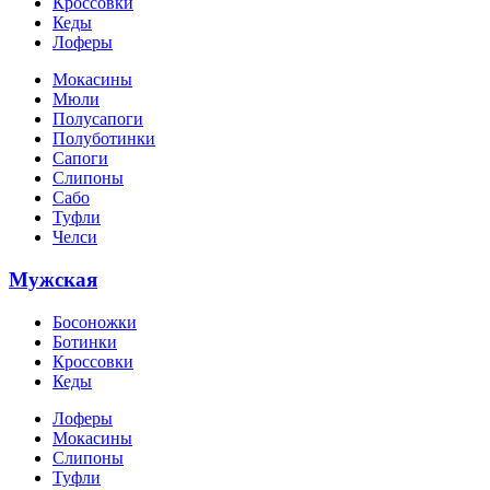
Кроссовки
Кеды
Лоферы
Мокасины
Мюли
Полусапоги
Полуботинки
Сапоги
Слипоны
Сабо
Туфли
Челси
Мужская
Босоножки
Ботинки
Кроссовки
Кеды
Лоферы
Мокасины
Слипоны
Туфли