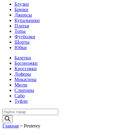
Блузки
Брюки
Джинсы
Купальники
Платья
Топы
Футболки
Шорты
Юбки
Балетки
Босоножки
Кроссовки
Лоферы
Мокасины
Мюли
Слипоны
Сабо
Туфли
Поиск
товаров
Главная
>
Peuterey