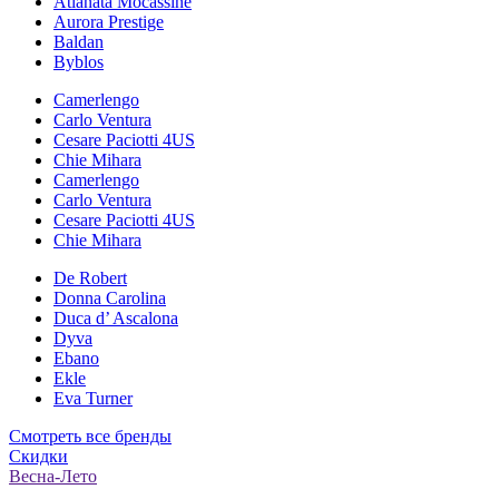
Atlanata Mocassine
Aurora Prestige
Baldan
Byblos
Camerlengo
Carlo Ventura
Cesare Paciotti 4US
Chie Mihara
Camerlengo
Carlo Ventura
Cesare Paciotti 4US
Chie Mihara
De Robert
Donna Carolina
Duca d’ Ascalona
Dyva
Ebano
Ekle
Eva Turner
Смотреть все бренды
Скидки
Весна-Лето