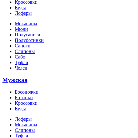
Кроссовки
Кеды
Лоферы
Мокасины
Мюли
Полусапоги
Полуботинки
Сапоги
Слипоны
Сабо
Туфли
Челси
Мужская
Босоножки
Ботинки
Кроссовки
Кеды
Лоферы
Мокасины
Слипоны
Туфли