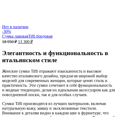
Нет в наличии
-30%
Сумка лаковаяTiffi бордовая
Первоначальная
Текущая
18 950
₽
13 300
₽
цена
цена:
составляла
13
Элегантность и функциональность в
18
300 ₽.
итальянском стиле
950 ₽.
Женские сумки Tiffi отражают изысканность и высокое
качество итальянского дизайна, предлагая широкий выбор
моделей для современных женщин, которые ценят стиль и
практичность. Эти сумки сочетают в себе функциональность
и модные тенденции, делая их идеальным аксессуаром как для
повседневной носки, так и для особых случаев.
Сумки Tiffi производятся из лучших материалов, включая
натуральную кожу, замшу и эксклюзивные текстили.
Внимание к деталям видно в каждом шве и фурнитуре, что