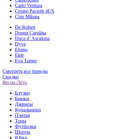
Carlo Ventura
Cesare Paciotti 4US
Chie Mihara
De Robert
Donna Carolina
Duca d’ Ascalona
Dyva
Ebano
Ekle
Eva Turner
Смотреть все бренды
Скидки
Весна-Лето
Блузки
Брюки
Джинсы
Купальники
Платья
Топы
Футболки
Шорты
Юбки