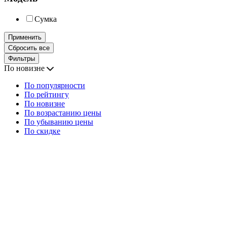
Сумка
Применить
Сбросить все
Фильтры
По новизне
По популярности
По рейтингу
По новизне
По возрастанию цены
По убыванию цены
По скидке