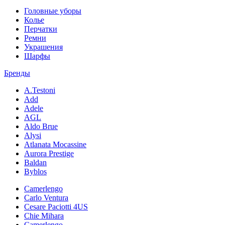
Головные уборы
Колье
Перчатки
Ремни
Украшения
Шарфы
Бренды
A.Testoni
Add
Adele
AGL
Aldo Brue
Alysi
Atlanata Mocassine
Aurora Prestige
Baldan
Byblos
Camerlengo
Carlo Ventura
Cesare Paciotti 4US
Chie Mihara
Camerlengo