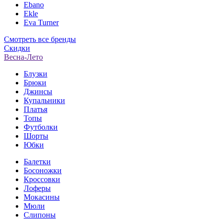
Ebano
Ekle
Eva Turner
Смотреть все бренды
Скидки
Весна-Лето
Блузки
Брюки
Джинсы
Купальники
Платья
Топы
Футболки
Шорты
Юбки
Балетки
Босоножки
Кроссовки
Лоферы
Мокасины
Мюли
Слипоны