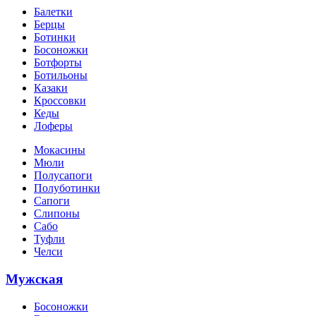
Балетки
Берцы
Ботинки
Босоножки
Ботфорты
Ботильоны
Казаки
Кроссовки
Кеды
Лоферы
Мокасины
Мюли
Полусапоги
Полуботинки
Сапоги
Слипоны
Сабо
Туфли
Челси
Мужская
Босоножки