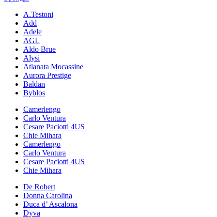
A.Testoni
Add
Adele
AGL
Aldo Brue
Alysi
Atlanata Mocassine
Aurora Prestige
Baldan
Byblos
Camerlengo
Carlo Ventura
Cesare Paciotti 4US
Chie Mihara
Camerlengo
Carlo Ventura
Cesare Paciotti 4US
Chie Mihara
De Robert
Donna Carolina
Duca d’ Ascalona
Dyva