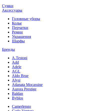
Сумки
Аксессуары
Головные уборы
Колье
Перчатки
Ремни
Украшения
Шарфы
Бренды
A.Testoni
Add
Adele
AGL
Aldo Brue
Alysi
Atlanata Mocassine
Aurora Prestige
Baldan
Byblos
Camerlengo
Carlo Ventura