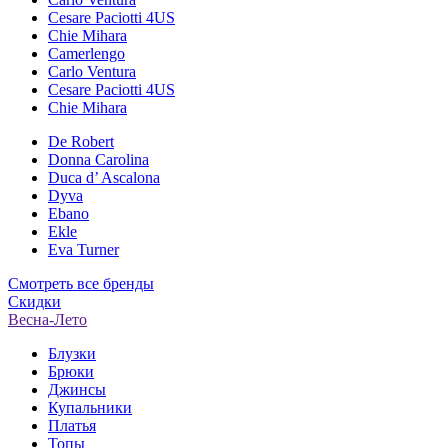
Cesare Paciotti 4US
Chie Mihara
Camerlengo
Carlo Ventura
Cesare Paciotti 4US
Chie Mihara
De Robert
Donna Carolina
Duca d’ Ascalona
Dyva
Ebano
Ekle
Eva Turner
Смотреть все бренды
Скидки
Весна-Лето
Блузки
Брюки
Джинсы
Купальники
Платья
Топы