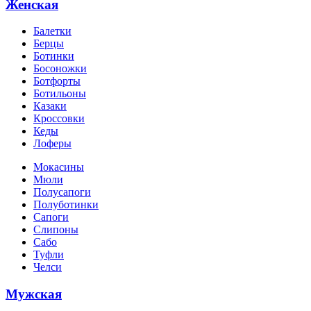
Женская
Балетки
Берцы
Ботинки
Босоножки
Ботфорты
Ботильоны
Казаки
Кроссовки
Кеды
Лоферы
Мокасины
Мюли
Полусапоги
Полуботинки
Сапоги
Слипоны
Сабо
Туфли
Челси
Мужская