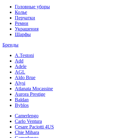
Головные уборы
Колье
Перчатки
Ремни
Украшения
Шарфы
Бренды
A.Testoni
Add
Adele
AGL
Aldo Brue
Alysi
Atlanata Mocassine
Aurora Prestige
Baldan
Byblos
Camerlengo
Carlo Ventura
Cesare Paciotti 4US
Chie Mihara
Camerlengo