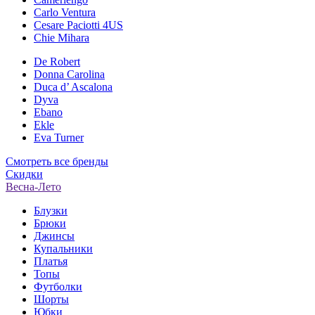
Carlo Ventura
Cesare Paciotti 4US
Chie Mihara
De Robert
Donna Carolina
Duca d’ Ascalona
Dyva
Ebano
Ekle
Eva Turner
Смотреть все бренды
Скидки
Весна-Лето
Блузки
Брюки
Джинсы
Купальники
Платья
Топы
Футболки
Шорты
Юбки