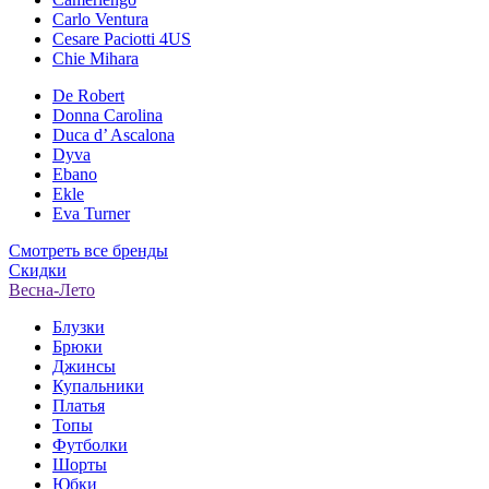
Carlo Ventura
Cesare Paciotti 4US
Chie Mihara
De Robert
Donna Carolina
Duca d’ Ascalona
Dyva
Ebano
Ekle
Eva Turner
Смотреть все бренды
Скидки
Весна-Лето
Блузки
Брюки
Джинсы
Купальники
Платья
Топы
Футболки
Шорты
Юбки