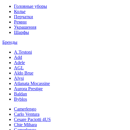
Головные уборы
Колье
Перчатки
Ремни
Украшения
Шарфы
Бренды
A.Testoni
Add
Adele
AGL
Aldo Brue
Alysi
Atlanata Mocassine
Aurora Prestige
Baldan
Byblos
Camerlengo
Carlo Ventura
Cesare Paciotti 4US
Chie Mihara
Camerlengo