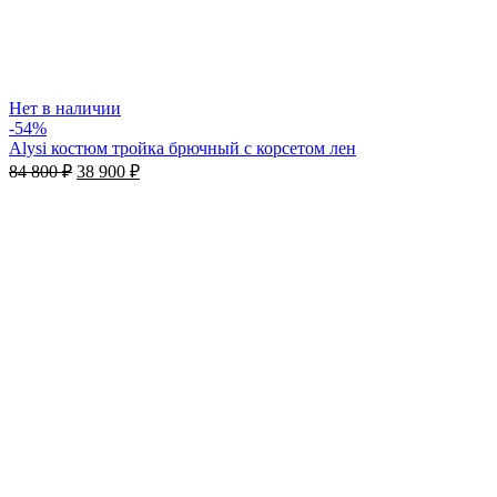
Нет в наличии
-54%
Alysi костюм тройка брючный с корсетом лен
84 800
₽
38 900
₽