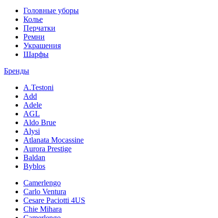
Головные уборы
Колье
Перчатки
Ремни
Украшения
Шарфы
Бренды
A.Testoni
Add
Adele
AGL
Aldo Brue
Alysi
Atlanata Mocassine
Aurora Prestige
Baldan
Byblos
Camerlengo
Carlo Ventura
Cesare Paciotti 4US
Chie Mihara
Camerlengo