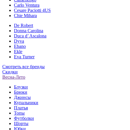
Carlo Ventura
Cesare Paciotti 4US
Chie Mihara
De Robert
Donna Carolina
Duca d’ Ascalona
Dyva
Ebano
Ekle
Eva Turner
Смотреть все бренды
Скидки
Весна-Лето
Блузки
Брюки
Джинсы
Купальники
Платья
Топы
Футболки
Шорты
Юбки