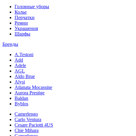
Головные уборы
Колье
Перчатки
Ремни
Украшения
Шарфы
Бренды
A.Testoni
Add
Adele
AGL
Aldo Brue
Alysi
Atlanata Mocassine
Aurora Prestige
Baldan
Byblos
Camerlengo
Carlo Ventura
Cesare Paciotti 4US
Chie Mihara
Camerlengo