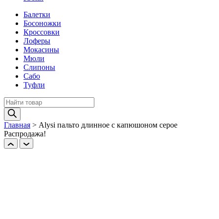
Балетки
Босоножки
Кроссовки
Лоферы
Мокасины
Мюли
Слипоны
Сабо
Туфли
Поиск
товаров
Главная
>
Alysi пальто длинное с капюшоном серое
Распродажа!