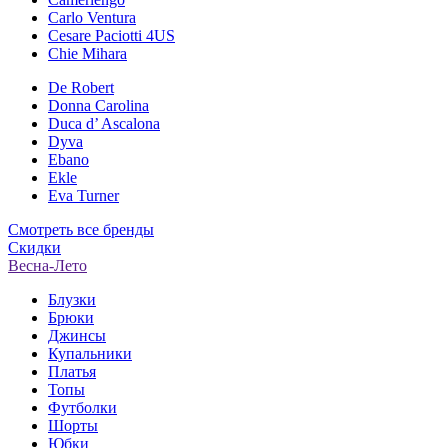
Carlo Ventura
Cesare Paciotti 4US
Chie Mihara
De Robert
Donna Carolina
Duca d’ Ascalona
Dyva
Ebano
Ekle
Eva Turner
Смотреть все бренды
Скидки
Весна-Лето
Блузки
Брюки
Джинсы
Купальники
Платья
Топы
Футболки
Шорты
Юбки