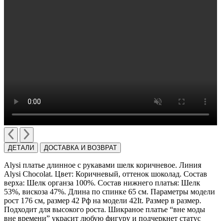
ДЕТАЛИ
ДОСТАВКА И ВОЗВРАТ
Alysi платье длинное с рукавами шелк коричневое. Линия
Alysi Chocolat. Цвет: Коричневый, оттенок шоколад. Cостав
верха: Шелк органза 100%. Cостав нижнего платья: Шелк
53%, вискоза 47%. Длина по спинке 65 см. Параметры модели
рост 176 см, размер 42 Рф на модели 42It. Размер в размер.
Подходит для высокого роста. Шикраное платье “вне моды
вне времени” украсит любую фигуру и подчеркнет статус