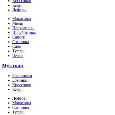
Кроссовки
Кеды
Лоферы
Мокасины
Мюли
Полусапоги
Полуботинки
Сапоги
Слипоны
Сабо
Туфли
Челси
Мужская
Босоножки
Ботинки
Кроссовки
Кеды
Лоферы
Мокасины
Слипоны
Туфли