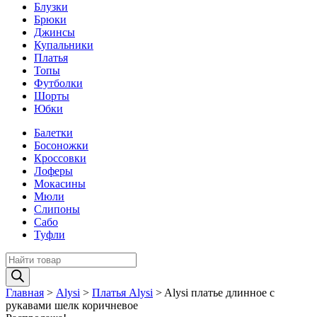
Блузки
Брюки
Джинсы
Купальники
Платья
Топы
Футболки
Шорты
Юбки
Балетки
Босоножки
Кроссовки
Лоферы
Мокасины
Мюли
Слипоны
Сабо
Туфли
Поиск
товаров
Главная
>
Alysi
>
Платья Alysi
>
Alysi платье длинное с
рукавами шелк коричневое