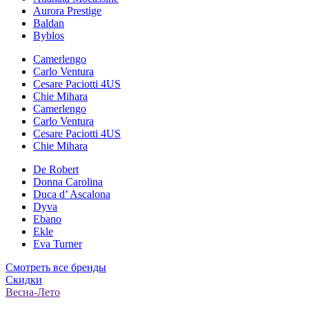
Aurora Prestige
Baldan
Byblos
Camerlengo
Carlo Ventura
Cesare Paciotti 4US
Chie Mihara
Camerlengo
Carlo Ventura
Cesare Paciotti 4US
Chie Mihara
De Robert
Donna Carolina
Duca d’ Ascalona
Dyva
Ebano
Ekle
Eva Turner
Смотреть все бренды
Скидки
Весна-Лето