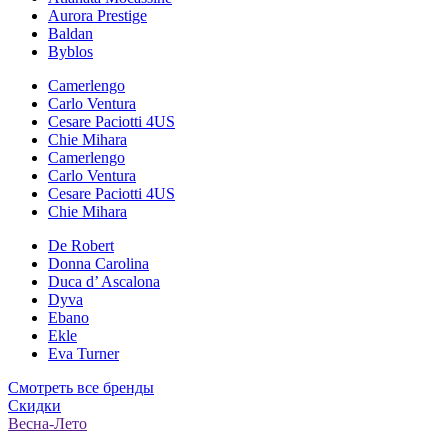
Aurora Prestige
Baldan
Byblos
Camerlengo
Carlo Ventura
Cesare Paciotti 4US
Chie Mihara
Camerlengo
Carlo Ventura
Cesare Paciotti 4US
Chie Mihara
De Robert
Donna Carolina
Duca d’ Ascalona
Dyva
Ebano
Ekle
Eva Turner
Смотреть все бренды
Скидки
Весна-Лето