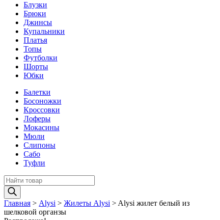
Блузки
Брюки
Джинсы
Купальники
Платья
Топы
Футболки
Шорты
Юбки
Балетки
Босоножки
Кроссовки
Лоферы
Мокасины
Мюли
Слипоны
Сабо
Туфли
Поиск
товаров
Главная
>
Alysi
>
Жилеты Alysi
>
Alysi жилет белый из
шелковой органзы