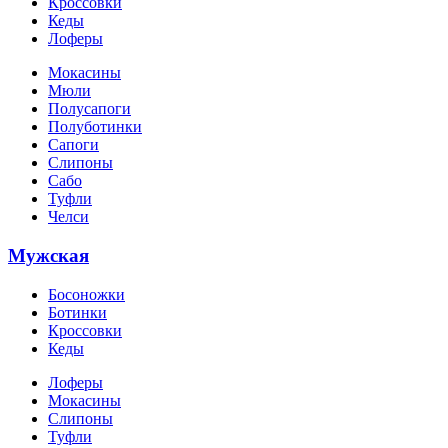
Кроссовки
Кеды
Лоферы
Мокасины
Мюли
Полусапоги
Полуботинки
Сапоги
Слипоны
Сабо
Туфли
Челси
Мужская
Босоножки
Ботинки
Кроссовки
Кеды
Лоферы
Мокасины
Слипоны
Туфли