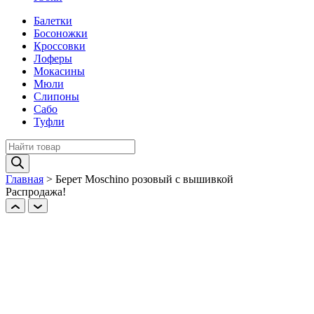
Балетки
Босоножки
Кроссовки
Лоферы
Мокасины
Мюли
Слипоны
Сабо
Туфли
Поиск
товаров
Главная
>
Берет Moschino розовый c вышивкой
Распродажа!