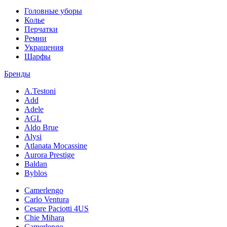
Головные уборы
Колье
Перчатки
Ремни
Украшения
Шарфы
Бренды
A.Testoni
Add
Adele
AGL
Aldo Brue
Alysi
Atlanata Mocassine
Aurora Prestige
Baldan
Byblos
Camerlengo
Carlo Ventura
Cesare Paciotti 4US
Chie Mihara
Camerlengo