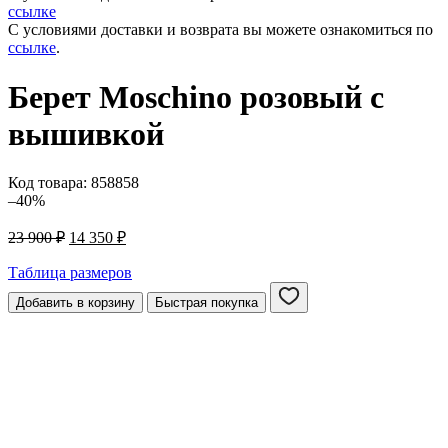
ссылке
С условиями доставки и возврата вы можете ознакомиться по
ссылке
.
Берет Moschino розовый c
вышивкой
Код товара:
858858
–40%
Первоначальная
Текущая
23 900
₽
14 350
₽
цена
цена:
составляла
14
Таблица размеров
23
350 ₽.
Добавить в корзину
Быстрая покупка
900 ₽.