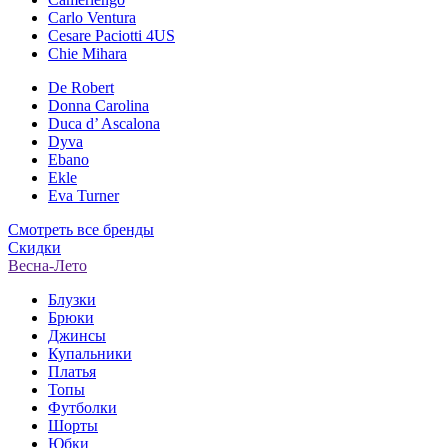
Carlo Ventura
Cesare Paciotti 4US
Chie Mihara
De Robert
Donna Carolina
Duca d’ Ascalona
Dyva
Ebano
Ekle
Eva Turner
Смотреть все бренды
Скидки
Весна-Лето
Блузки
Брюки
Джинсы
Купальники
Платья
Топы
Футболки
Шорты
Юбки