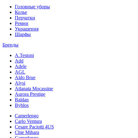
Головные уборы
Колье
Перчатки
Ремни
Украшения
Шарфы
Бренды
A.Testoni
Add
Adele
AGL
Aldo Brue
Alysi
Atlanata Mocassine
Aurora Prestige
Baldan
Byblos
Camerlengo
Carlo Ventura
Cesare Paciotti 4US
Chie Mihara
Camerlengo