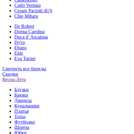
Carlo Ventura
Cesare Paciotti 4US
Chie Mihara
De Robert
Donna Carolina
Duca d’ Ascalona
Dyva
Ebano
Ekle
Eva Turner
Смотреть все бренды
Скидки
Весна-Лето
Блузки
Брюки
Джинсы
Купальники
Платья
Топы
Футболки
Шорты
Юбки