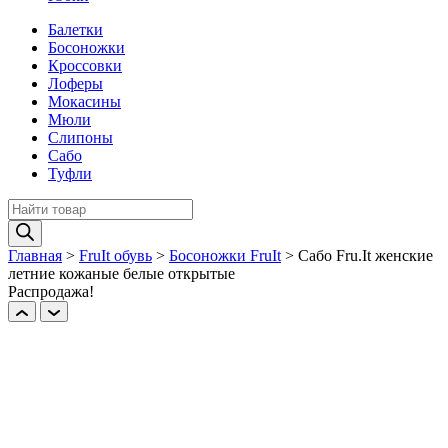
Балетки
Босоножки
Кроссовки
Лоферы
Мокасины
Мюли
Слипоны
Сабо
Туфли
Поиск
товаров
Главная
>
FruIt обувь
>
Босоножки FruIt
>
Сабо Fru.It женские
летние кожаные белые открытые
Распродажа!