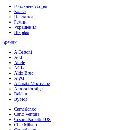
Головные уборы
Колье
Перчатки
Ремни
Украшения
Шарфы
Бренды
A.Testoni
Add
Adele
AGL
Aldo Brue
Alysi
Atlanata Mocassine
Aurora Prestige
Baldan
Byblos
Camerlengo
Carlo Ventura
Cesare Paciotti 4US
Chie Mihara
Camerlengo