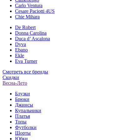
Carlo Ventura
Cesare Paciotti 4US
Chie Mihara
De Robert
Donna Carolina
Duca d’ Ascalona
Dyva
Ebano
Ekle
Eva Turner
Смотреть все бренды
Скидки
Весна-Лето
Блузки
Брюки
Джинсы
Купальники
Платья
Топы
Футболки
Шорты
Юбки