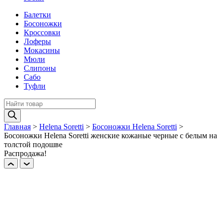
Балетки
Босоножки
Кроссовки
Лоферы
Мокасины
Мюли
Слипоны
Сабо
Туфли
Поиск
товаров
Главная
>
Helena Soretti
>
Босоножки Helena Soretti
>
Босоножки Helena Soretti женские кожаные черные с белым на
толстой подошве
Распродажа!