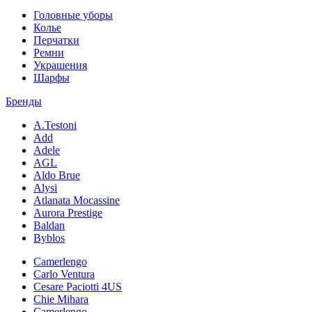
Головные уборы
Колье
Перчатки
Ремни
Украшения
Шарфы
Бренды
A.Testoni
Add
Adele
AGL
Aldo Brue
Alysi
Atlanata Mocassine
Aurora Prestige
Baldan
Byblos
Camerlengo
Carlo Ventura
Cesare Paciotti 4US
Chie Mihara
Camerlengo