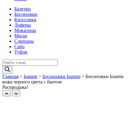
Балетки
Босоножки
Кроссовки
Лоферы
Мокасины
Мюли
Слипоны
Сабо
Туфли
Поиск
товаров
Главная
>
Ioannis
>
Босоножки Ioannis
>
Босоножки Ioannis
кожа черного цвета с бантом
Распродажа!