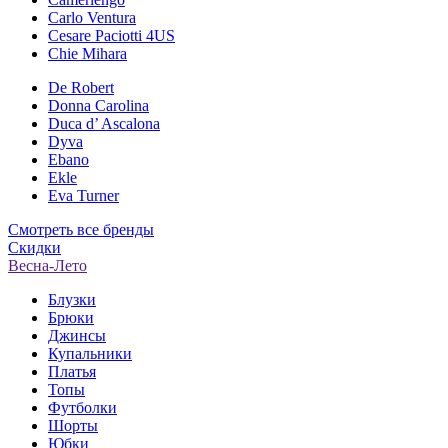
Carlo Ventura
Cesare Paciotti 4US
Chie Mihara
De Robert
Donna Carolina
Duca d’ Ascalona
Dyva
Ebano
Ekle
Eva Turner
Смотреть все бренды
Скидки
Весна-Лето
Блузки
Брюки
Джинсы
Купальники
Платья
Топы
Футболки
Шорты
Юбки