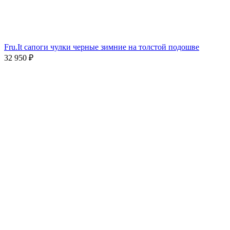
Fru.It cапоги чулки черные зимние на толстой подошве
32 950
₽