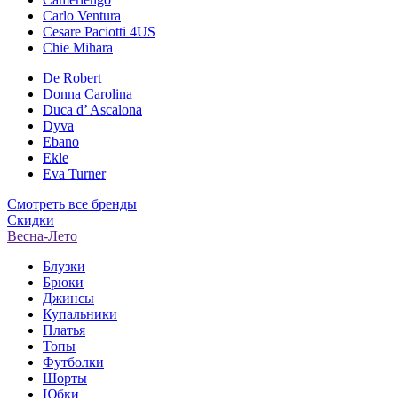
Carlo Ventura
Cesare Paciotti 4US
Chie Mihara
De Robert
Donna Carolina
Duca d’ Ascalona
Dyva
Ebano
Ekle
Eva Turner
Смотреть все бренды
Скидки
Весна-Лето
Блузки
Брюки
Джинсы
Купальники
Платья
Топы
Футболки
Шорты
Юбки