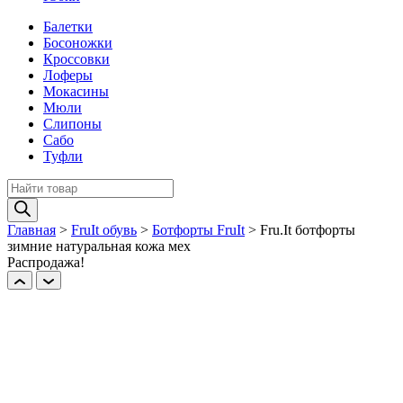
Балетки
Босоножки
Кроссовки
Лоферы
Мокасины
Мюли
Слипоны
Сабо
Туфли
Поиск
товаров
Главная
>
FruIt обувь
>
Ботфорты FruIt
>
Fru.It ботфорты
зимние натуральная кожа мех
Распродажа!