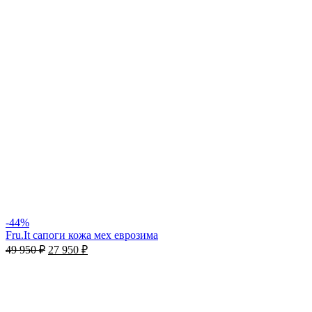
-44%
Fru.It сапоги кожа мех еврозима
49 950
₽
27 950
₽