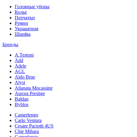
Головные уборы
Колье
Перчатки
Ремни
Украшения
Шарфы
Бренды
A.Testoni
Add
Adele
AGL
Aldo Brue
Alysi
Atlanata Mocassine
Aurora Prestige
Baldan
Byblos
Camerlengo
Carlo Ventura
Cesare Paciotti 4US
Chie Mihara
Camerlengo