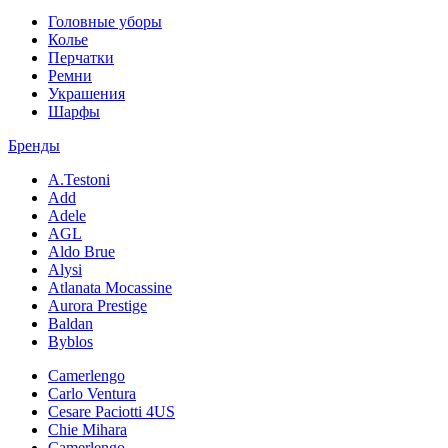
Головные уборы
Колье
Перчатки
Ремни
Украшения
Шарфы
Бренды
A.Testoni
Add
Adele
AGL
Aldo Brue
Alysi
Atlanata Mocassine
Aurora Prestige
Baldan
Byblos
Camerlengo
Carlo Ventura
Cesare Paciotti 4US
Chie Mihara
Camerlengo