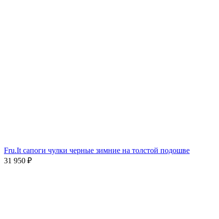
Fru.It cапоги чулки черные зимние на толстой подошве
31 950
₽