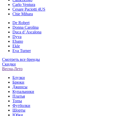
Carlo Ventura
Cesare Paciotti 4US
Chie Mihara
De Robert
Donna Carolina
Duca d’ Ascalona
Dyva
Ebano
Ekle
Eva Turner
Смотреть все бренды
Скидки
Весна-Лето
Блузки
Брюки
Джинсы
Купальники
Платья
Топы
Футболки
Шорты
Юбки