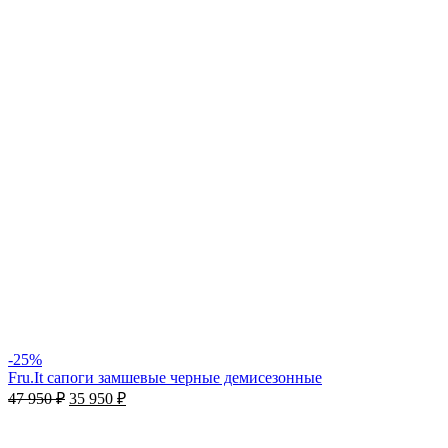
-25%
Fru.It cапоги замшевые черные демисезонные
47 950
₽
35 950
₽