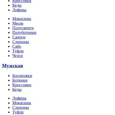
Кроссовки
Кеды
Лоферы
Мокасины
Мюли
Полусапоги
Полуботинки
Сапоги
Слипоны
Сабо
Туфли
Челси
Мужская
Босоножки
Ботинки
Кроссовки
Кеды
Лоферы
Мокасины
Слипоны
Туфли