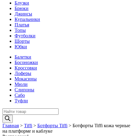
Блузки
Брюки
Джинсы
Купальники
Платья
Топы
Футболки
Шорты
Юбки
Балетки
Босоножки
Кроссовки
Лоферы
Мокасины
Мюли
Слипоны
Сабо
Туфли
Поиск
товаров
Главная
>
Tiffi
>
Ботфорты Tiffi
>
Ботфорты Tiffi кожа черные
на платформе и каблуке