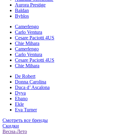
Aurora Prestige
Baldan
Byblos
Camerlengo
Carlo Ventura
Cesare Paciotti 4US
Chie Mihara
Camerlengo
Carlo Ventura
Cesare Paciotti 4US
Chie Mihara
De Robert
Donna Carolina
Duca d’ Ascalona
Dyva
Ebano
Ekle
Eva Turner
Смотреть все бренды
Скидки
Весна-Лето