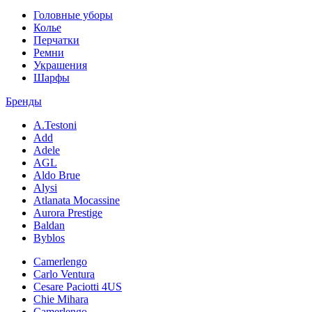
Головные уборы
Колье
Перчатки
Ремни
Украшения
Шарфы
Бренды
A.Testoni
Add
Adele
AGL
Aldo Brue
Alysi
Atlanata Mocassine
Aurora Prestige
Baldan
Byblos
Camerlengo
Carlo Ventura
Cesare Paciotti 4US
Chie Mihara
Camerlengo