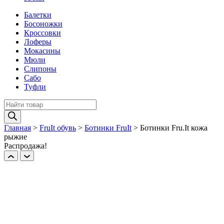
Балетки
Босоножки
Кроссовки
Лоферы
Мокасины
Мюли
Слипоны
Сабо
Туфли
Поиск
товаров
Главная
>
FruIt обувь
>
Ботинки FruIt
>
Ботинки Fru.It кожа
рыжие
Распродажа!