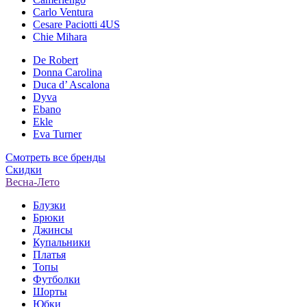
Carlo Ventura
Cesare Paciotti 4US
Chie Mihara
De Robert
Donna Carolina
Duca d’ Ascalona
Dyva
Ebano
Ekle
Eva Turner
Смотреть все бренды
Скидки
Весна-Лето
Блузки
Брюки
Джинсы
Купальники
Платья
Топы
Футболки
Шорты
Юбки