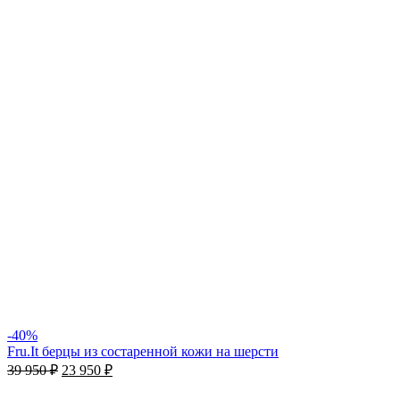
-40%
Fru.It берцы из состаренной кожи на шерсти
39 950
₽
23 950
₽