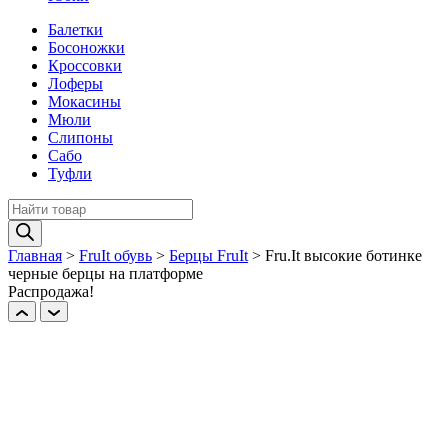
Балетки
Босоножки
Кроссовки
Лоферы
Мокасины
Мюли
Слипоны
Сабо
Туфли
Поиск
товаров
Главная
>
FruIt обувь
>
Берцы FruIt
>
Fru.It высокие ботинке
черные берцы на платформе
Распродажа!