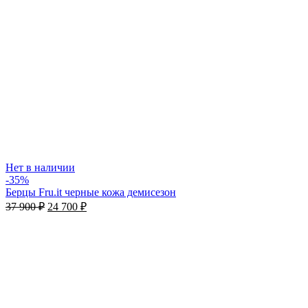
Нет в наличии
-35%
Берцы Fru.it черные кожа демисезон
37 900
₽
24 700
₽