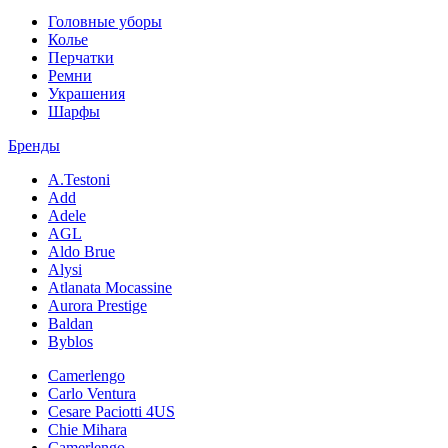
Головные уборы
Колье
Перчатки
Ремни
Украшения
Шарфы
Бренды
A.Testoni
Add
Adele
AGL
Aldo Brue
Alysi
Atlanata Mocassine
Aurora Prestige
Baldan
Byblos
Camerlengo
Carlo Ventura
Cesare Paciotti 4US
Chie Mihara
Camerlengo