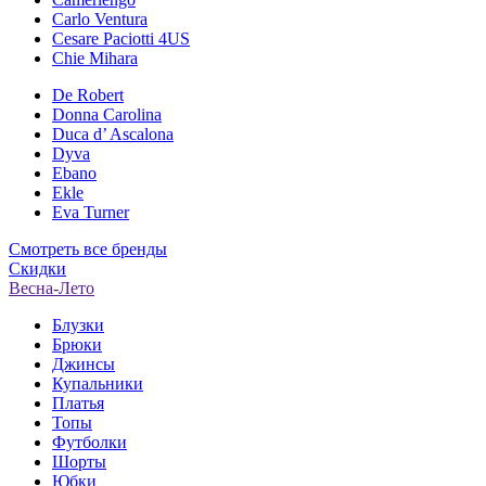
Carlo Ventura
Cesare Paciotti 4US
Chie Mihara
De Robert
Donna Carolina
Duca d’ Ascalona
Dyva
Ebano
Ekle
Eva Turner
Смотреть все бренды
Скидки
Весна-Лето
Блузки
Брюки
Джинсы
Купальники
Платья
Топы
Футболки
Шорты
Юбки