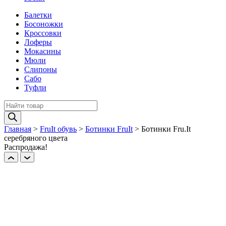
Балетки
Босоножки
Кроссовки
Лоферы
Мокасины
Мюли
Слипоны
Сабо
Туфли
Поиск
товаров
Главная
>
FruIt обувь
>
Ботинки FruIt
>
Ботинки Fru.It
серебряного цвета
Распродажа!