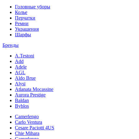
Головные уборы
Колье
Перчатки
Ремни
Украшения
Шарфы
Бренды
A.Testoni
Add
Adele
AGL
Aldo Brue
Alysi
Atlanata Mocassine
Aurora Prestige
Baldan
Byblos
Camerlengo
Carlo Ventura
Cesare Paciotti 4US
Chie Mihara
Camerlengo