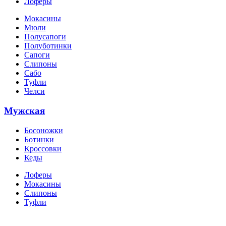
Лоферы
Мокасины
Мюли
Полусапоги
Полуботинки
Сапоги
Слипоны
Сабо
Туфли
Челси
Мужская
Босоножки
Ботинки
Кроссовки
Кеды
Лоферы
Мокасины
Слипоны
Туфли