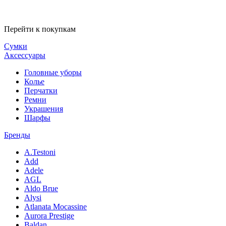
Перейти к покупкам
Сумки
Аксессуары
Головные уборы
Колье
Перчатки
Ремни
Украшения
Шарфы
Бренды
A.Testoni
Add
Adele
AGL
Aldo Brue
Alysi
Atlanata Mocassine
Aurora Prestige
Baldan