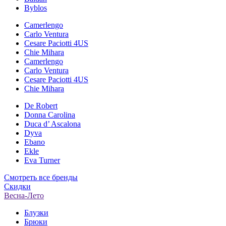
Byblos
Camerlengo
Carlo Ventura
Cesare Paciotti 4US
Chie Mihara
Camerlengo
Carlo Ventura
Cesare Paciotti 4US
Chie Mihara
De Robert
Donna Carolina
Duca d’ Ascalona
Dyva
Ebano
Ekle
Eva Turner
Смотреть все бренды
Скидки
Весна-Лето
Блузки
Брюки