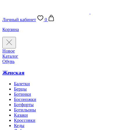
Личный кабинет
0
Корзина
Новое
Каталог
Обувь
Женская
Балетки
Берцы
Ботинки
Босоножки
Ботфорты
Ботильоны
Казаки
Кроссовки
Кеды