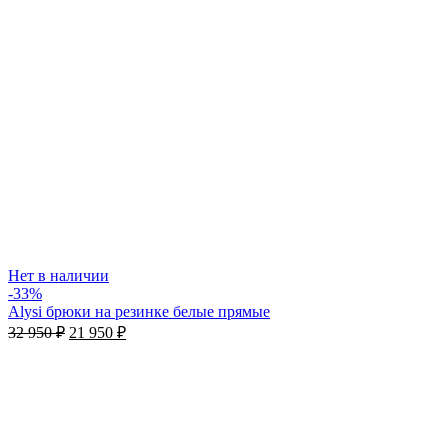
Нет в наличии
-33%
Alysi брюки на резинке белые прямые
32 950
₽
21 950
₽