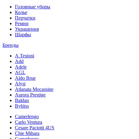
Головные уборы
Колье
Перчатки
Ремни
Украшения
Шарфы
Бренды
A.Testoni
Add
Adele
AGL
Aldo Brue
Alysi
Atlanata Mocassine
Aurora Prestige
Baldan
Byblos
Camerlengo
Carlo Ventura
Cesare Paciotti 4US
Chie Mihara
Camerlengo