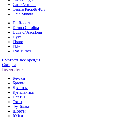
Carlo Ventura
Cesare Paciotti 4US
Chie Mihara
De Robert
Donna Carolina
Duca d’ Ascalona
Dyva
Ebano
Ekle
Eva Turner
Смотреть все бренды
Скидки
Весна-Лето
Блузки
Брюки
Джинсы
Купальники
Платья
Топы
Футболки
Шорты
Юбки