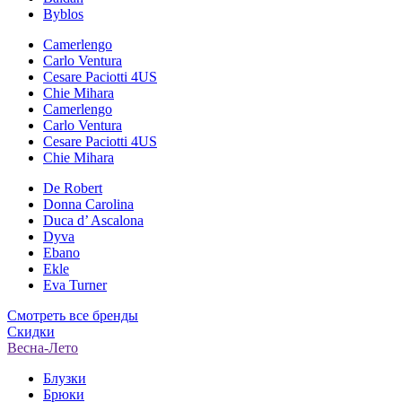
Byblos
Camerlengo
Carlo Ventura
Cesare Paciotti 4US
Chie Mihara
Camerlengo
Carlo Ventura
Cesare Paciotti 4US
Chie Mihara
De Robert
Donna Carolina
Duca d’ Ascalona
Dyva
Ebano
Ekle
Eva Turner
Смотреть все бренды
Скидки
Весна-Лето
Блузки
Брюки