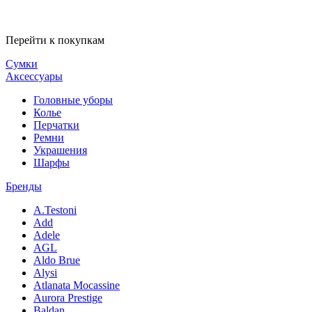
Перейти к покупкам
Сумки
Аксессуары
Головные уборы
Колье
Перчатки
Ремни
Украшения
Шарфы
Бренды
A.Testoni
Add
Adele
AGL
Aldo Brue
Alysi
Atlanata Mocassine
Aurora Prestige
Baldan