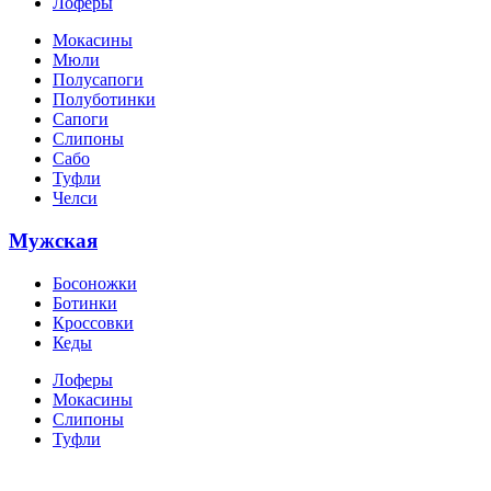
Лоферы
Мокасины
Мюли
Полусапоги
Полуботинки
Сапоги
Слипоны
Сабо
Туфли
Челси
Мужская
Босоножки
Ботинки
Кроссовки
Кеды
Лоферы
Мокасины
Слипоны
Туфли