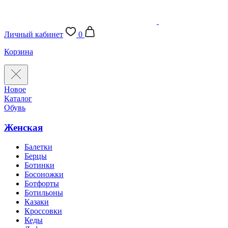
Личный кабинет
0
Корзина
Новое
Каталог
Обувь
Женская
Балетки
Берцы
Ботинки
Босоножки
Ботфорты
Ботильоны
Казаки
Кроссовки
Кеды