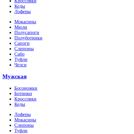
Кроссовки
Кеды
Лоферы
Мокасины
Мюли
Полусапоги
Полуботинки
Сапоги
Слипоны
Сабо
Туфли
Челси
Мужская
Босоножки
Ботинки
Кроссовки
Кеды
Лоферы
Мокасины
Слипоны
Туфли