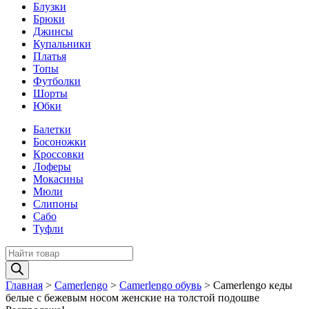
Блузки
Брюки
Джинсы
Купальники
Платья
Топы
Футболки
Шорты
Юбки
Балетки
Босоножки
Кроссовки
Лоферы
Мокасины
Мюли
Слипоны
Сабо
Туфли
Поиск
товаров
Главная
>
Camerlengo
>
Camerlengo обувь
>
Camerlengo кеды
белые с бежевым носом женские на толстой подошве