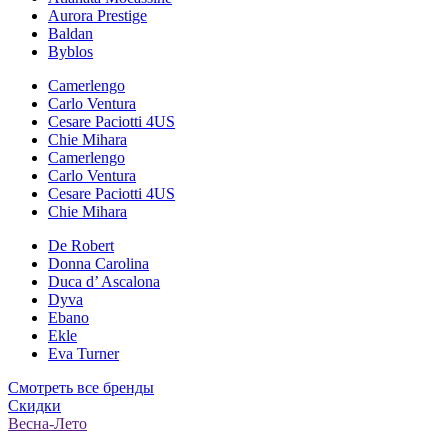
Aurora Prestige
Baldan
Byblos
Camerlengo
Carlo Ventura
Cesare Paciotti 4US
Chie Mihara
Camerlengo
Carlo Ventura
Cesare Paciotti 4US
Chie Mihara
De Robert
Donna Carolina
Duca d’ Ascalona
Dyva
Ebano
Ekle
Eva Turner
Смотреть все бренды
Скидки
Весна-Лето