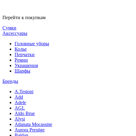
Перейти к покупкам
Сумки
Аксессуары
Головные уборы
Колье
Перчатки
Ремни
Украшения
Шарфы
Бренды
A.Testoni
Add
Adele
AGL
Aldo Brue
Alysi
Atlanata Mocassine
Aurora Prestige
Baldan