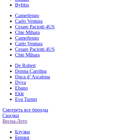
Byblos
Camerlengo
Carlo Ventura
Cesare Paciotti 4US
Chie Mihara
Camerlengo
Carlo Ventura
Cesare Paciotti 4US
Chie Mihara
De Robert
Donna Carolina
Duca d’ Ascalona
Dyva
Ebano
Ekle
Eva Turner
Смотреть все бренды
Скидки
Весна-Лето
Блузки
Брюки