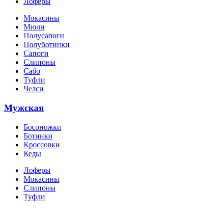
Лоферы
Мокасины
Мюли
Полусапоги
Полуботинки
Сапоги
Слипоны
Сабо
Туфли
Челси
Мужская
Босоножки
Ботинки
Кроссовки
Кеды
Лоферы
Мокасины
Слипоны
Туфли