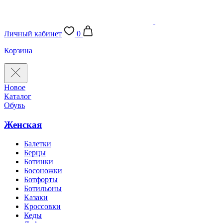
Личный кабинет
0
Корзина
Новое
Каталог
Обувь
Женская
Балетки
Берцы
Ботинки
Босоножки
Ботфорты
Ботильоны
Казаки
Кроссовки
Кеды