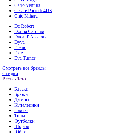
Carlo Ventura
Cesare Paciotti 4US
Chie Mihara
De Robert
Donna Carolina
Duca d’ Ascalona
Dyva
Ebano
Ekle
Eva Turner
Смотреть все бренды
Скидки
Весна-Лето
Блузки
Брюки
Джинсы
Купальники
Платья
Топы
Футболки
Шорты
Юбки