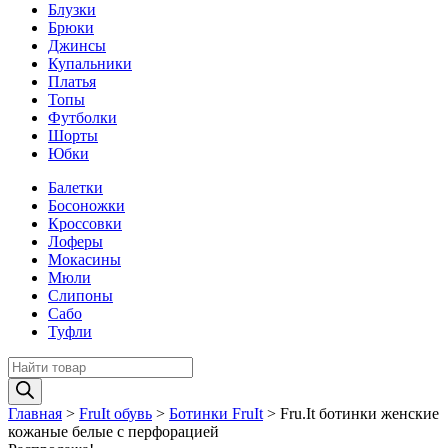
Блузки
Брюки
Джинсы
Купальники
Платья
Топы
Футболки
Шорты
Юбки
Балетки
Босоножки
Кроссовки
Лоферы
Мокасины
Мюли
Слипоны
Сабо
Туфли
Поиск
товаров
Главная
>
FruIt обувь
>
Ботинки FruIt
>
Fru.It ботинки женские
кожаные белые с перфорацией