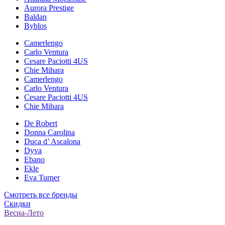
Aurora Prestige
Baldan
Byblos
Camerlengo
Carlo Ventura
Cesare Paciotti 4US
Chie Mihara
Camerlengo
Carlo Ventura
Cesare Paciotti 4US
Chie Mihara
De Robert
Donna Carolina
Duca d’ Ascalona
Dyva
Ebano
Ekle
Eva Turner
Смотреть все бренды
Скидки
Весна-Лето