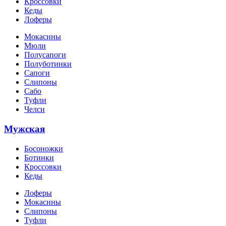
Кроссовки
Кеды
Лоферы
Мокасины
Мюли
Полусапоги
Полуботинки
Сапоги
Слипоны
Сабо
Туфли
Челси
Мужская
Босоножки
Ботинки
Кроссовки
Кеды
Лоферы
Мокасины
Слипоны
Туфли