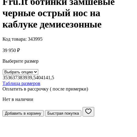
Fru.It ботинки замшевые
черные острый нос на
каблуке демисезонные
Код товара:
343995
39 950
₽
Выберите размер
35
36
37
38
39
39,5
40
41
41,5
Таблица размеров
Оплатить в рассрочку ( после примерки)
Нет в наличии
Добавить в корзину
Быстрая покупка