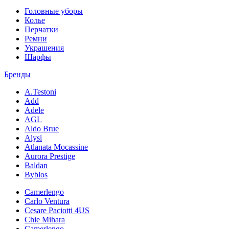
Головные уборы
Колье
Перчатки
Ремни
Украшения
Шарфы
Бренды
A.Testoni
Add
Adele
AGL
Aldo Brue
Alysi
Atlanata Mocassine
Aurora Prestige
Baldan
Byblos
Camerlengo
Carlo Ventura
Cesare Paciotti 4US
Chie Mihara
Camerlengo