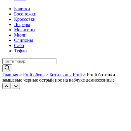
Балетки
Босоножки
Кроссовки
Лоферы
Мокасины
Мюли
Слипоны
Сабо
Туфли
Поиск
товаров
Главная
>
FruIt обувь
>
Ботильоны FruIt
>
Fru.It ботинки
замшевые черные острый нос на каблуке демисезонные