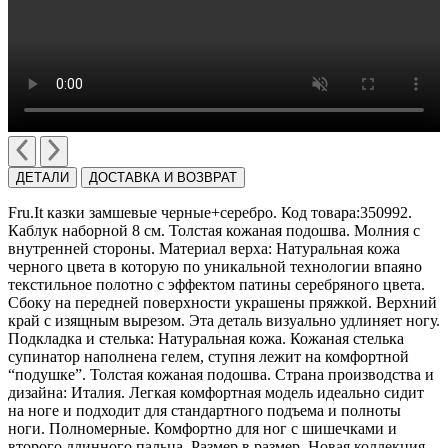
ДЕТАЛИ
ДОСТАВКА И ВОЗВРАТ
Fru.It казки замшевые черные+серебро. Код товара:350992.
Каблук наборной 8 см. Толстая кожаная подошва. Молния с
внутренней стороны. Материал верха: Натуральная кожа
черного цвета в которую по уникальной технологии впаяно
текстильное полотно с эффектом патины серебряного цвета.
Сбоку на передней поверхности украшены пряжкой. Верхний
край с изящным вырезом. Эта деталь визуально удлиняет ногу.
Подкладка и стелька: Натуральная кожа. Кожаная стелька
супинатор наполнена гелем, ступня лежит на комфортной
“подушке”. Толстая кожаная подошва. Страна производства и
дизайна: Италия. Легкая комфортная модель идеально сидит
на ноге и подходит для стандартного подъема и полноты
ноги. Полномерные. Комфортно для ног с шишечками и
второго длинного пальца. Размер в размер. Новая коллекция