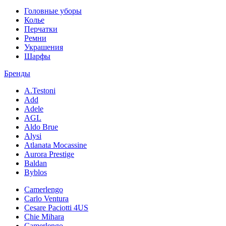
Головные уборы
Колье
Перчатки
Ремни
Украшения
Шарфы
Бренды
A.Testoni
Add
Adele
AGL
Aldo Brue
Alysi
Atlanata Mocassine
Aurora Prestige
Baldan
Byblos
Camerlengo
Carlo Ventura
Cesare Paciotti 4US
Chie Mihara
Camerlengo