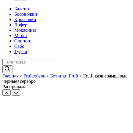
Балетки
Босоножки
Кроссовки
Лоферы
Мокасины
Мюли
Слипоны
Сабо
Туфли
Поиск
товаров
Главная
>
FruIt обувь
>
Ботинки FruIt
>
Fru.It казки замшевые
черные+серебро
Распродажа!