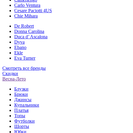
Carlo Ventura
Cesare Paciotti 4US
Chie Mihara
De Robert
Donna Carolina
Duca d’ Ascalona
Dyva
Ebano
Ekle
Eva Turner
Смотреть все бренды
Скидки
Весна-Лето
Блузки
Брюки
Джинсы
Купальники
Платья
Топы
Футболки
Шорты
Юбки