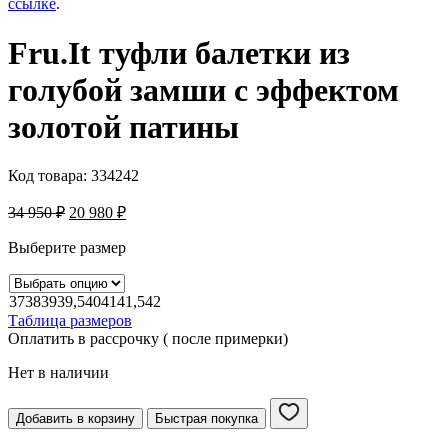
ссылке
.
Fru.It туфли балетки из
голубой замши с эффектом
золотой патины
Код товара:
334242
34 950
₽
20 980
₽
Выберите размер
37
38
39
39,5
40
41
41,5
42
Таблица размеров
Оплатить в рассрочку ( после примерки)
Нет в наличии
Добавить в корзину
Быстрая покупка