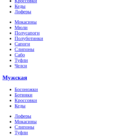
Кроссовки
Кеды
Лоферы
Мокасины
Мюли
Полусапоги
Полуботинки
Сапоги
Слипоны
Сабо
Туфли
Челси
Мужская
Босоножки
Ботинки
Кроссовки
Кеды
Лоферы
Мокасины
Слипоны
Туфли