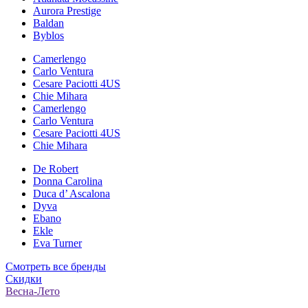
Aurora Prestige
Baldan
Byblos
Camerlengo
Carlo Ventura
Cesare Paciotti 4US
Chie Mihara
Camerlengo
Carlo Ventura
Cesare Paciotti 4US
Chie Mihara
De Robert
Donna Carolina
Duca d’ Ascalona
Dyva
Ebano
Ekle
Eva Turner
Смотреть все бренды
Скидки
Весна-Лето