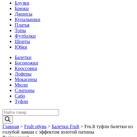
Блузки
Брюки
Джинсы
Купальники
Платья
Топы
Футболки
Шорты
Юбки
Балетки
Босоножки
Кроссовки
Лоферы
Мокасины
Мюли
Слипоны
Сабо
Туфли
Поиск
товаров
Главная
>
FruIt обувь
>
Балетки FruIt
>
Fru.It туфли балетки из
голубой замши с эффектом золотой патины