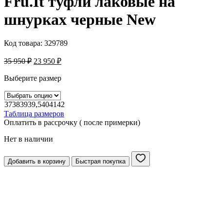
Fru.It туфли лаковые на
шнурках черные New
Код товара:
329789
35 950
₽
23 950
₽
Выберите размер
37
38
39
39,5
40
41
42
Таблица размеров
Оплатить в рассрочку ( после примерки)
Нет в наличии
Добавить в корзину
Быстрая покупка