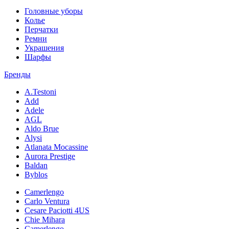
Головные уборы
Колье
Перчатки
Ремни
Украшения
Шарфы
Бренды
A.Testoni
Add
Adele
AGL
Aldo Brue
Alysi
Atlanata Mocassine
Aurora Prestige
Baldan
Byblos
Camerlengo
Carlo Ventura
Cesare Paciotti 4US
Chie Mihara
Camerlengo