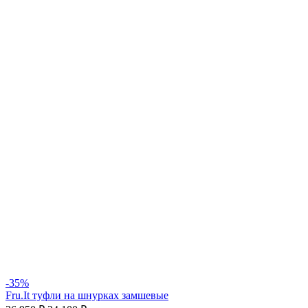
-35%
Fru.It туфли на шнурках замшевые