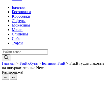
Балетки
Босоножки
Кроссовки
Лоферы
Мокасины
Мюли
Слипоны
Сабо
Туфли
Поиск
товаров
Главная
>
FruIt обувь
>
Ботинки FruIt
>
Fru.It туфли лаковые
на шнурках черные New
Распродажа!