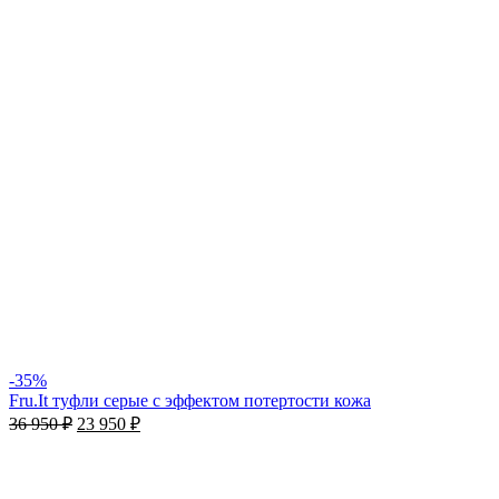
-35%
Fru.It туфли серые с эффектом потертости кожа
36 950
₽
23 950
₽