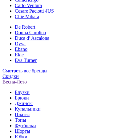
Carlo Ventura
Cesare Paciotti 4US
Chie Mihara
De Robert
Donna Carolina
Duca d’ Ascalona
Dyva
Ebano
Ekle
Eva Turner
Смотреть все бренды
Скидки
Весна-Лето
Блузки
Брюки
Джинсы
Купальники
Платья
Топы
Футболки
Шорты
Юбки