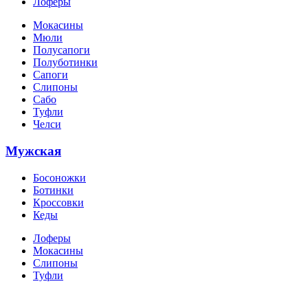
Лоферы
Мокасины
Мюли
Полусапоги
Полуботинки
Сапоги
Слипоны
Сабо
Туфли
Челси
Мужская
Босоножки
Ботинки
Кроссовки
Кеды
Лоферы
Мокасины
Слипоны
Туфли