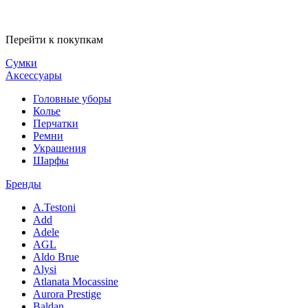
Перейти к покупкам
Сумки
Аксессуары
Головные уборы
Колье
Перчатки
Ремни
Украшения
Шарфы
Бренды
A.Testoni
Add
Adele
AGL
Aldo Brue
Alysi
Atlanata Mocassine
Aurora Prestige
Baldan