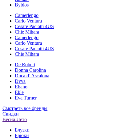
Byblos
Camerlengo
Carlo Ventura
Cesare Paciotti 4US
Chie Mihara
Camerlengo
Carlo Ventura
Cesare Paciotti 4US
Chie Mihara
De Robert
Donna Carolina
Duca d’ Ascalona
Dyva
Ebano
Ekle
Eva Turner
Смотреть все бренды
Скидки
Весна-Лето
Блузки
Брюки