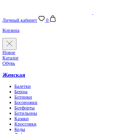
Личный кабинет
0
Корзина
Новое
Каталог
Обувь
Женская
Балетки
Берцы
Ботинки
Босоножки
Ботфорты
Ботильоны
Казаки
Кроссовки
Кеды