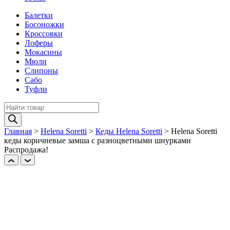
Балетки
Босоножки
Кроссовки
Лоферы
Мокасины
Мюли
Слипоны
Сабо
Туфли
Поиск
товаров
Главная
>
Helena Soretti
>
Кеды Helena Soretti
>
Helena Soretti
кеды коричневые замша c разноцветными шнурками
Распродажа!