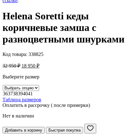
ссылке
.
Helena Soretti кеды
коричневые замша c
разноцветными шнурками
Код товара:
338825
32 950
₽
18 950
₽
Выберите размер
36
37
38
39
40
41
Таблица размеров
Оплатить в рассрочку ( после примерки)
Нет в наличии
Добавить в корзину
Быстрая покупка