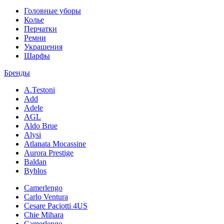
Головные уборы
Колье
Перчатки
Ремни
Украшения
Шарфы
Бренды
A.Testoni
Add
Adele
AGL
Aldo Brue
Alysi
Atlanata Mocassine
Aurora Prestige
Baldan
Byblos
Camerlengo
Carlo Ventura
Cesare Paciotti 4US
Chie Mihara
Camerlengo