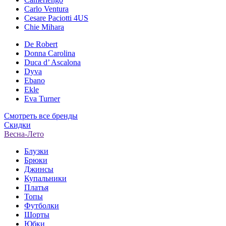
Carlo Ventura
Cesare Paciotti 4US
Chie Mihara
De Robert
Donna Carolina
Duca d’ Ascalona
Dyva
Ebano
Ekle
Eva Turner
Смотреть все бренды
Скидки
Весна-Лето
Блузки
Брюки
Джинсы
Купальники
Платья
Топы
Футболки
Шорты
Юбки