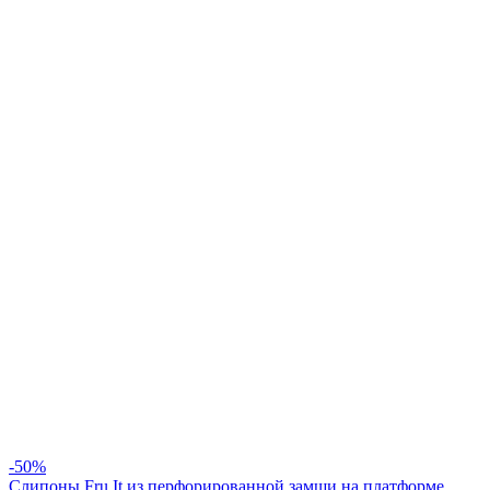
-50%
Слипоны Fru.It из перфорированной замши на платформе