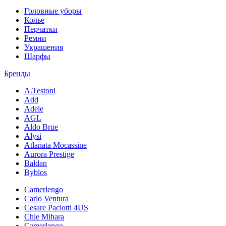
Головные уборы
Колье
Перчатки
Ремни
Украшения
Шарфы
Бренды
A.Testoni
Add
Adele
AGL
Aldo Brue
Alysi
Atlanata Mocassine
Aurora Prestige
Baldan
Byblos
Camerlengo
Carlo Ventura
Cesare Paciotti 4US
Chie Mihara
Camerlengo