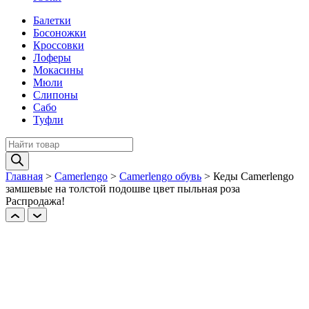
Балетки
Босоножки
Кроссовки
Лоферы
Мокасины
Мюли
Слипоны
Сабо
Туфли
Поиск
товаров
Главная
>
Camerlengo
>
Camerlengo обувь
>
Кеды Camerlengo
замшевые на толстой подошве цвет пыльная роза
Распродажа!