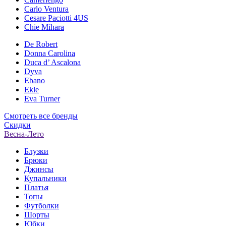
Carlo Ventura
Cesare Paciotti 4US
Chie Mihara
De Robert
Donna Carolina
Duca d’ Ascalona
Dyva
Ebano
Ekle
Eva Turner
Смотреть все бренды
Скидки
Весна-Лето
Блузки
Брюки
Джинсы
Купальники
Платья
Топы
Футболки
Шорты
Юбки